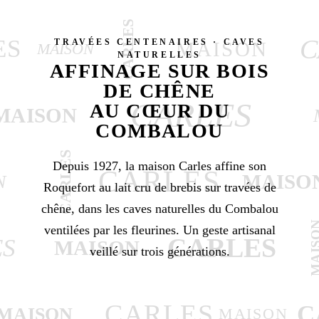
CARLES
C
ES
TRAVÉES CENTENAIRES · CAVES
MAISON
MAISON
NATURELLES
AFFINAGE SUR BOIS
DE CHÊNE
CARLES
AU CŒUR DU
MAISON
COMBALOU
CARLES
Depuis 1927, la maison Carles affine son
CARLES
MAISO
N
Roquefort au lait cru de brebis sur travées de
chêne, dans les caves naturelles du Combalou
MAIS
ventilées par les fleurines. Un geste artisanal
CARLES
ES
MAISON
veillé sur trois générations.
CARLES
C
MAISON
MAISON