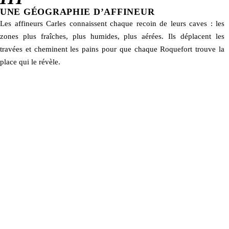
UNE GÉOGRAPHIE D’AFFINEUR
Les affineurs Carles connaissent chaque recoin de leurs caves : les
zones plus fraîches, plus humides, plus aérées. Ils déplacent les
travées et cheminent les pains pour que chaque Roquefort trouve la
place qui le révèle.
«
Ici, la cave et le bois travaillent
»
avant nos mains.
Maison Carles, esprit de famille