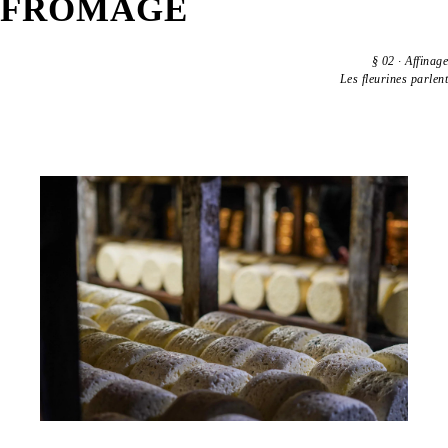
FROMAGE
§
02
·
Affinage
Les fleurines parlent