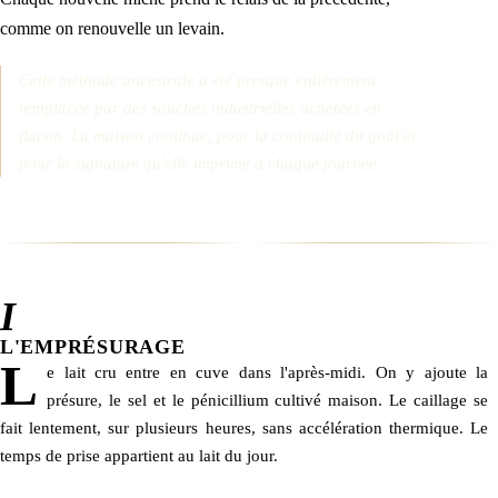
comme on renouvelle un levain.
Cette méthode ancestrale a été presque entièrement
remplacée par des souches industrielles achetées en
flacon. La maison continue, pour la continuité du goût et
pour la signature qu'elle imprime à chaque fournée.
I
L'EMPRÉSURAGE
L
e lait cru entre en cuve dans l'après-midi. On y ajoute la
présure, le sel et le pénicillium cultivé maison. Le caillage se
fait lentement, sur plusieurs heures, sans accélération thermique. Le
temps de prise appartient au lait du jour.