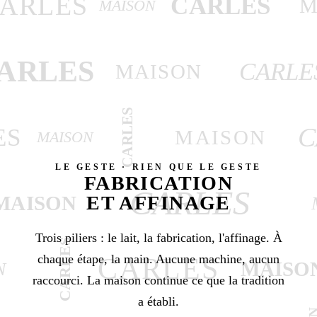
ARLES
CARLES
M
MAISON
ARLES
CARLE
MAISON
CARLES
C
ES
MAISON
MAISON
LE GESTE · RIEN QUE LE GESTE
FABRICATION
CARLES
ET AFFINAGE
MAISON
Trois piliers : le lait, la fabrication, l'affinage. À
CARLES
chaque étape, la main. Aucune machine, aucun
CARLES
MAISO
N
raccourci. La maison continue ce que la tradition
a établi.