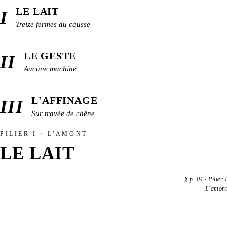
LE LAIT
I
Treize fermes du causse
LE GESTE
II
Aucune machine
L'AFFINAGE
III
Sur travée de chêne
PILIER I · L'AMONT
LE LAIT
§
p. 04
·
Pilier I
L'amont