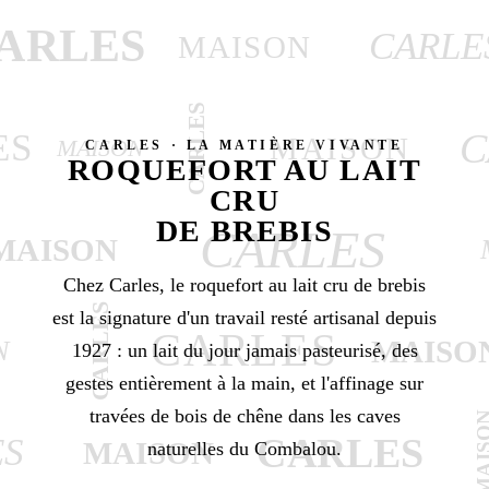
ARLES
CARLE
MAISON
CARLES
C
ES
MAISON
MAISON
CARLES · LA MATIÈRE VIVANTE
ROQUEFORT AU LAIT
CRU
DE BREBIS
CARLES
MAISON
Chez Carles, le roquefort au lait cru de brebis
CARLES
est la signature d'un travail resté artisanal depuis
CARLES
MAISO
N
1927 : un lait du jour jamais pasteurisé, des
gestes entièrement à la main, et l'affinage sur
travées de bois de chêne dans les caves
MAIS
CARLES
ES
MAISON
naturelles du Combalou.