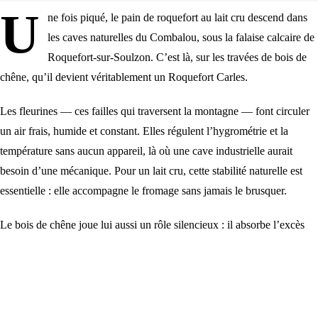
U
ne fois piqué, le pain de roquefort au lait cru descend dans
les caves naturelles du Combalou, sous la falaise calcaire de
Roquefort-sur-Soulzon. C’est là, sur les travées de bois de
chêne, qu’il devient véritablement un Roquefort Carles.
Les fleurines — ces failles qui traversent la montagne — font circuler
un air frais, humide et constant. Elles régulent l’hygrométrie et la
température sans aucun appareil, là où une cave industrielle aurait
besoin d’une mécanique. Pour un lait cru, cette stabilité naturelle est
essentielle : elle accompagne le fromage sans jamais le brusquer.
Le
bois de chêne
joue lui aussi un rôle silencieux : il absorbe l’excès
d’humidité, la restitue, dialogue avec les micro-flores de la
cave
et
installe le pain dans un climat vivant. Le maître affineur observe,
retourne, juge à l’œil et au toucher, et décide seul du moment où la pâte
a trouvé son équilibre. C’est cette patience, cumulée depuis 1927 dans