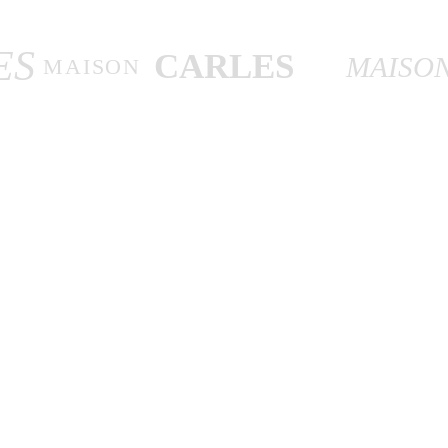
ES
CARLES
MAISO
MAISON