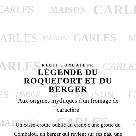
CARL
CARLES
MAISON
ARLES
CARLES
M
MAISON
ARLES
CARLE
MAISON
RÉCIT FONDATEUR
LÉGENDE DU
ROQUEFORT ET DU
CARLES
BERGER
C
ES
MAISON
MAISON
Aux origines mythiques d'un fromage de
caractère
CARLES
MAISON
Un casse-croûte oublié au creux d'une grotte du
Combalou, un berger qui revient sur ses pas, une