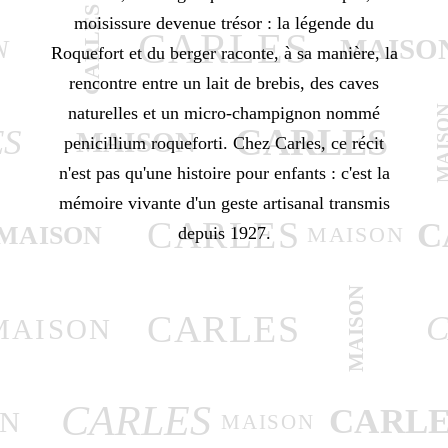
CARLES
moisissure devenue trésor : la légende du
CARLES
MAISO
N
Roquefort et du berger raconte, à sa manière, la
rencontre entre un lait de brebis, des caves
MAIS
naturelles et un micro-champignon nommé
CARLES
ES
MAISON
penicillium roqueforti. Chez Carles, ce récit
n'est pas qu'une histoire pour enfants : c'est la
mémoire vivante d'un geste artisanal transmis
CARLES
C
MAISON
MAISON
depuis 1927.
MAISON
CARLES
C
MAISON
CARLES
CARLE
ON
MAISON