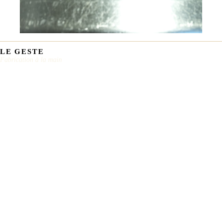
LE GESTE
Fabrication à la main
TRADITION CARLES
«
Le berger oublie son
casse-croûte,
le Combalou s’en souvient à
»
sa place.
Maison Carles