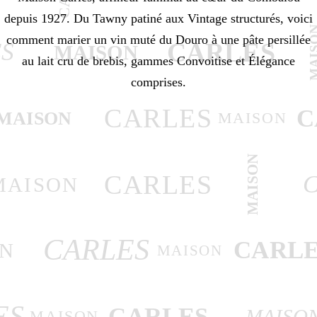
depuis 1927. Du Tawny patiné aux Vintage structurés, voici
MAI
comment marier un vin muté du Douro à une pâte persillée
CARLES
S
MAISON
au lait cru de brebis, gammes Convoitise et Élégance
comprises.
CARLES
C
MAISON
MAISON
MAISON
CARLES
MAISON
CARLES
CARLE
N
MAISON
ES
CARLES
MAISO
MAISON