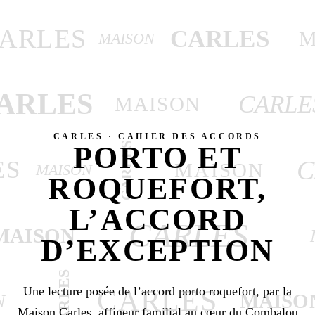
ARLES
CARLES
M
MAISON
ARLES
CARLE
MAISON
CARLES · CAHIER DES ACCORDS
CARLES
PORTO ET
C
ES
MAISON
MAISON
ROQUEFORT,
L’ACCORD
CARLES
MAISON
D’EXCEPTION
CARLES
Une lecture posée de l’accord porto roquefort, par la
CARLES
MAISO
N
Maison Carles, affineur familial au cœur du Combalou