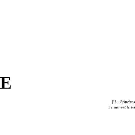
LE
§
i.
·
Principes
Le sucré et le sel