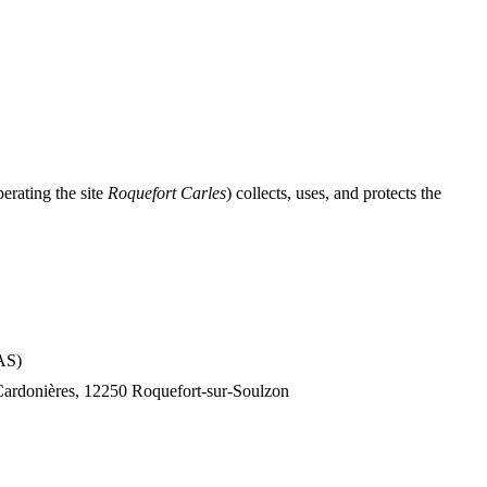
ating the site
Roquefort Carles
) collects, uses, and protects the
AS)
Cardonières
,
12250
Roquefort-sur-Soulzon