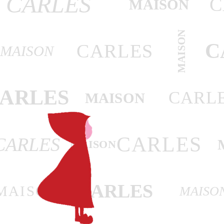
CARLES
C
MAISON
MAISON
C
CARLES
MAISON
ARLES
CARL
MAISON
CARLES
CARLES
MAISON
CARLES
MAISON
MAISO