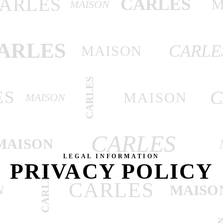
ARLES
CARLES
M
MAISON
ARLES
CARLE
MAISON
CARLES
C
ES
MAISON
MAISON
CARLES
MAISON
LEGAL INFORMATION
PRIVACY POLICY
CARLES
CARLES
MAISO
N