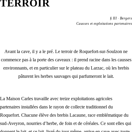
TERROIR
§
III
·
Bergers
Causses et exploitations partenaires
Avant la cave, il y a le pré. Le terroir de Roquefort-sur-Soulzon ne
commence pas à la porte des caveaux : il prend racine dans les causses
environnants, et en particulier sur le
plateau du Larzac
, où les brebis
pâturent les herbes sauvages qui parfumeront le lait.
La Maison Carles travaille avec treize exploitations agricoles
partenaires installées dans le rayon de collecte traditionnel du
Roquefort. Chacune élève des
brebis Lacaune, race emblématique du
sud-Aveyron
, nourries d’herbe, de foin et de céréales. Ce sont elles qui
donnent le lait, et ce lait, livré du jour même, arrive en cave avec toute