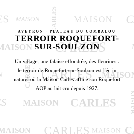
CARLES
C
ES
MAISON
MAISON
AVEYRON · PLATEAU DU COMBALOU
TERROIR ROQUEFORT-
CARLES
SUR-SOULZON
MAISON
Un village, une falaise effondrée, des fleurines :
CARLES
le terroir de Roquefort-sur-Soulzon est l'écrin
CARLES
MAISO
N
naturel où la Maison Carles affine son Roquefort
AOP au lait cru depuis 1927.
MAIS
CARLES
ES
MAISON
CARLES
C
MAISON
MAISON