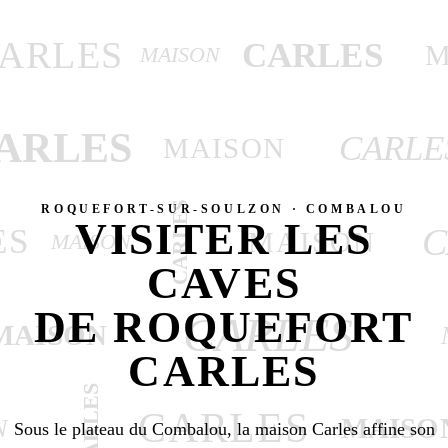
ARLES
CARLES
M
MAISON
ARLES
CARLE
MAISON
CARLES
ROQUEFORT-SUR-SOULZON · COMBALOU
VISITER LES
C
ES
MAISON
MAISON
CAVES
DE ROQUEFORT
CARLES
MAISON
CARLES
CARLES
CARLES
MAISO
N
Sous le plateau du Combalou, la maison Carles affine son