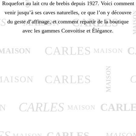
Roquefort au lait cru de brebis depuis 1927. Voici comment
venir jusqu’à ses caves naturelles, ce que l’on y découvre
MAI
CARLES
S
MAISON
du geste d’affinage, et comment repartir de la boutique
avec les gammes Convoitise et Élégance.
CARLES
C
MAISON
MAISON
MAISON
CARLES
MAISON
CARLES
CARLE
N
MAISON
ES
CARLES
MAISO
MAISON