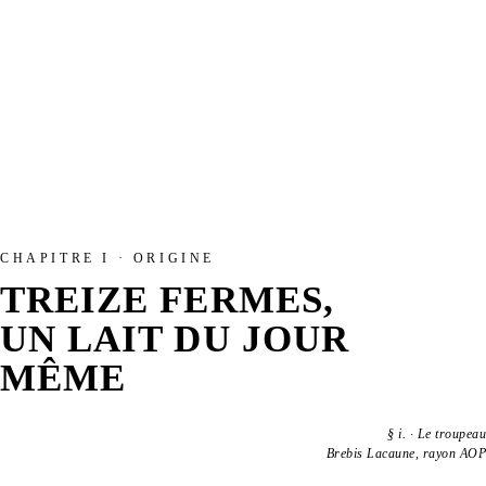
CHAPITRE I · ORIGINE
TREIZE FERMES,
UN LAIT DU JOUR
MÊME
§
i.
·
Le troupeau
Brebis Lacaune, rayon AOP