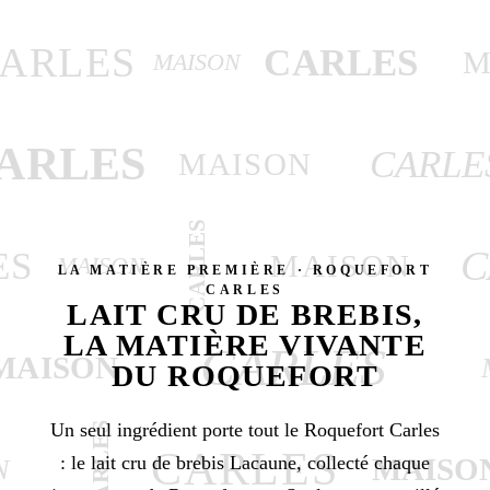
ARLES
CARLES
M
MAISON
ARLES
CARLE
MAISON
CARLES
C
ES
MAISON
MAISON
LA MATIÈRE PREMIÈRE · ROQUEFORT
CARLES
LAIT CRU DE BREBIS,
LA MATIÈRE VIVANTE
CARLES
MAISON
DU ROQUEFORT
Un seul ingrédient porte tout le Roquefort Carles
CARLES
CARLES
: le lait cru de brebis Lacaune, collecté chaque
MAISO
N