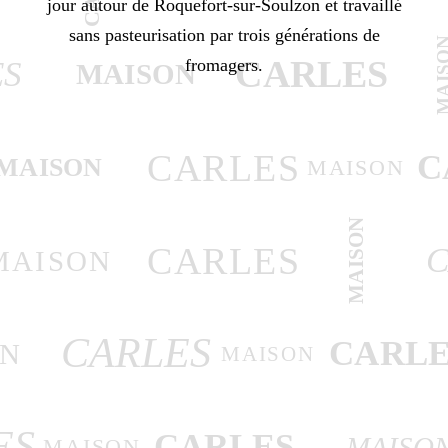
jour autour de Roquefort-sur-Soulzon et travaillé
sans pasteurisation par trois générations de
MAIS
CARLES
fromagers.
ES
MAISON
CARLES
C
MAISON
MAISON
MAISON
CARLES
C
MAISON
CARLES
CARLE
ON
MAISON
ES
CARLES
MAISO
MAISON