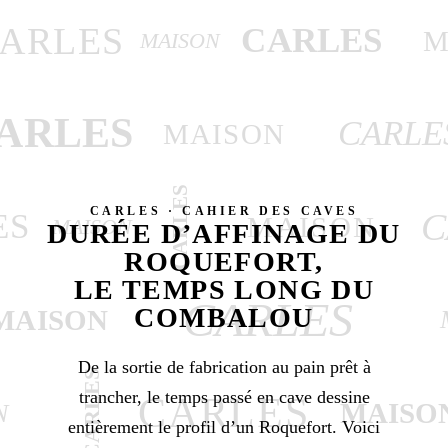
ARLES
CARLES
M
MAISON
ARLES
CARLE
MAISON
CARLES
CARLES · CAHIER DES CAVES
C
ES
MAISON
MAISON
DURÉE D’AFFINAGE DU
ROQUEFORT,
LE TEMPS LONG DU
CARLES
COMBALOU
MAISON
De la sortie de fabrication au pain prêt à
CARLES
trancher, le temps passé en cave dessine
CARLES
MAISO
N
entièrement le profil d’un Roquefort. Voici