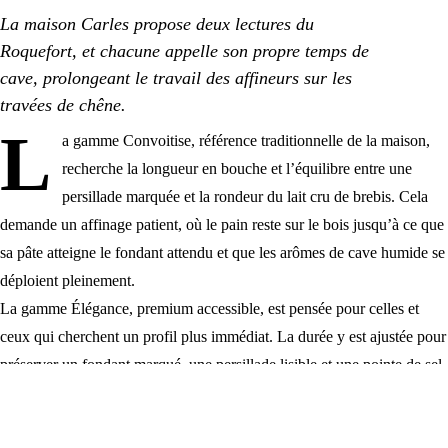
La maison Carles propose deux lectures du
Roquefort, et chacune appelle son propre temps de
cave, prolongeant le travail des affineurs sur les
travées de chêne.
L
a
gamme Convoitise
, référence traditionnelle de la maison,
recherche la longueur en bouche et l’équilibre entre une
persillade marquée et la rondeur du lait cru de brebis. Cela
demande un affinage patient, où le pain reste sur le bois jusqu’à ce que
sa pâte atteigne le fondant attendu et que les arômes de cave humide se
déploient pleinement.
La
gamme Élégance
, premium accessible, est pensée pour celles et
ceux qui cherchent un profil plus immédiat. La durée y est ajustée pour
préserver un fondant marqué, une persillade lisible et une pointe de sel
maîtrisée, sans jamais abandonner le cadre strict de l’AOP ni le geste
manuel qui définit la maison.