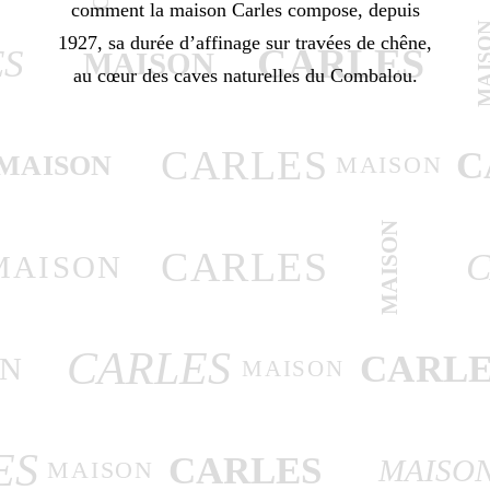
comment la maison Carles compose, depuis
MAIS
1927, sa durée d’affinage sur travées de chêne,
CARLES
ES
MAISON
au cœur des caves naturelles du Combalou.
CARLES
C
MAISON
MAISON
MAISON
CARLES
C
MAISON
CARLES
CARLE
ON
MAISON
ES
CARLES
MAISO
MAISON